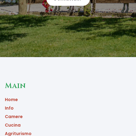
Main
Home
Info
Camere
Cucina
Agriturismo