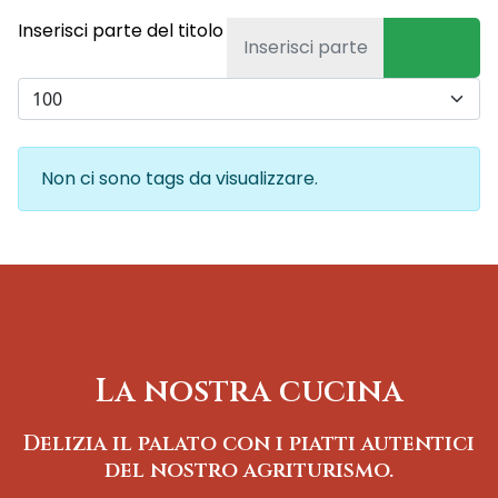
Inserisci parte del titolo
Visualizza #
Info
Non ci sono tags da visualizzare.
La nostra cucina
Delizia il palato con i piatti autentici
del nostro agriturismo.