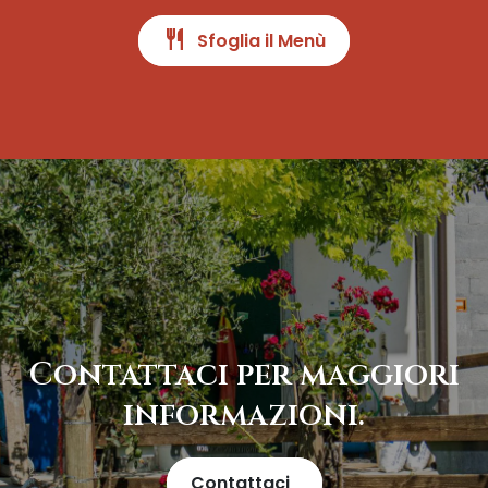
restaurant
Sfoglia il Menù
Contattaci per maggiori
informazioni.
Contattaci